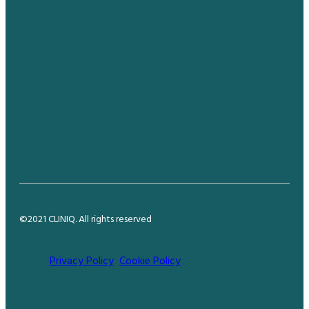
Connect
1-800-1-900
info@cliniq.com
60 East 65th Street, New York
©2021 CLINIQ. All rights reserved
Privacy Policy
Cookie Policy