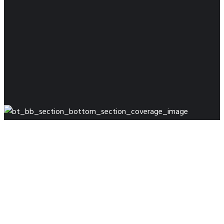
Our Portfolio
Specialising in the diagnosis, treatment and
monitoring of mental health disorders.