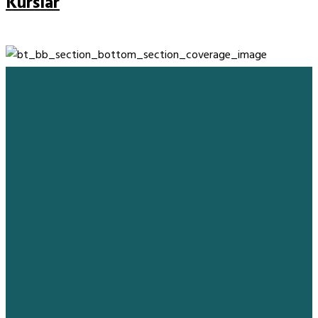
Kurslar
We bring the years, global experience, and stamina to
guide our clients through new and often disruptive
realities.
Services
Burun Estetiği