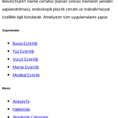
Rekonstrüktif meme cerrahisi (kanser sonrası memenin yeniden
yapılandırılması), endoskopik plastik cerrahi ve maksillofasiyal
özellikle ilgili konulardır. Ameliyatın tüm uygulamalarını yapar.
Uygulamalar
Burun Estetiği
Yüz Estetiği
Vücut Estetiği
Meme Estetiği
Medikal Estetik
Menü
Anasayfa
Hakkımda
Akademik Çalışmalar